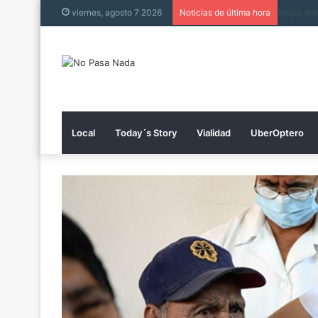
Collin 
viernes, agosto 7 2026
Noticias de última hora
Local
Today´s Story
Vialidad
UberOptero