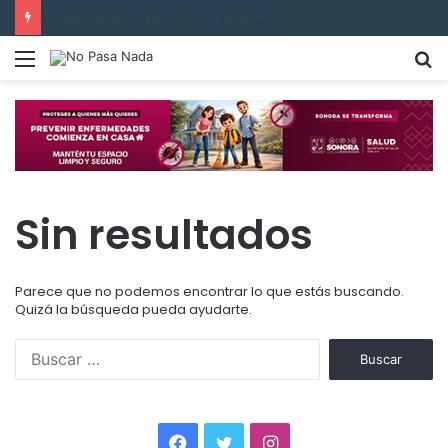
Inaugura Elías Retes el pozo 19, “La Bendición” Valle Buey 9
Menú
B
p
Sin resultados
Parece que no podemos encontrar lo que estás buscando.
Quizá la búsqueda pueda ayudarte.
Buscar:
Facebook
Twitter
Instagram