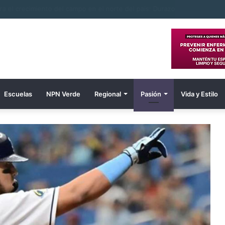
ombre electrocutado
Escuelas
NPN Verde
Regional
Pasión
Vida y Estilo