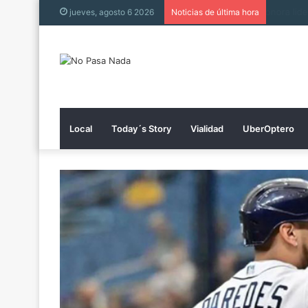
Muere h
jueves, agosto 6 2026
Noticias de última hora
Local
Today´s Story
Vialidad
UberOptero