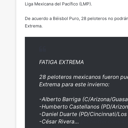
Liga Mexicana del Pacífico (LMP).
De acuerdo a Béisbol Puro, 28 peloteros no podrán
Extrema.
FATIGA EXTREMA
28 peloteros mexicanos fueron pue
Extrema para este invierno:
-Alberto Barriga (C/Arizona/Guas
-Humberto Castellanos (PD/Arizon
-Daniel Duarte (PD/Cincinnati/Los 
-César Rivera…
pic.twitter.com/