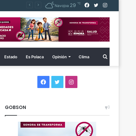
℃
Facebook
Twitter
Instagram
29
Navojoa
Buscar
Estado
Es Polaca
Opinión
Clima
por
Facebook
Twitter
Instagram
GOBSON