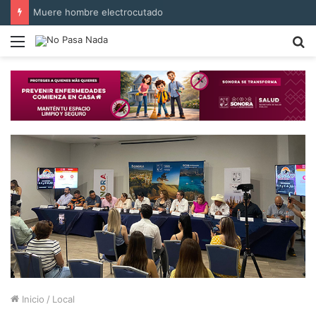
Muere hombre electrocutado
Menú
B
p
Inicio
/
Local