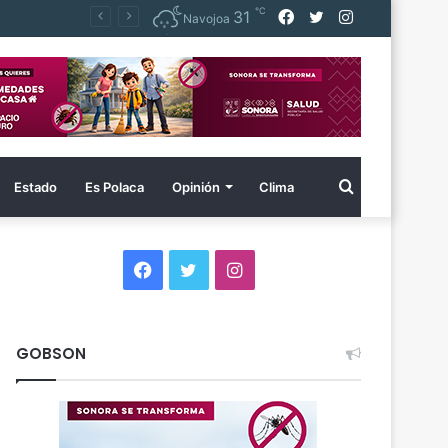
℃
Facebook
Twitter
Instagram
31
Destina Gobernador Durazo más de 254 millones en acciones de vivienda para familias vulnerables
Navojoa
Buscar
Estado
Es Polaca
Opinión
Clima
por
Facebook
Twitter
Instagram
GOBSON