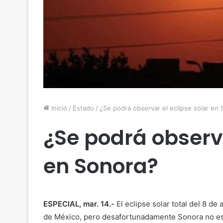
Inicio
/
Estado
/
¿Se podrá observar el eclipse solar en
¿Se podrá observa
en Sonora?
ESPECIAL, mar. 14.-
El eclipse solar total del 8 d
de México, pero desafortunadamente Sonora no estar