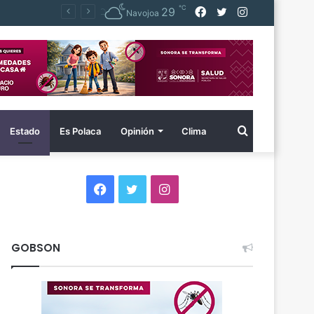
℃
Facebook
Twitter
Instagram
29
Navojoa
Buscar
Estado
Es Polaca
Opinión
Clima
por
Facebook
Twitter
Instagram
GOBSON