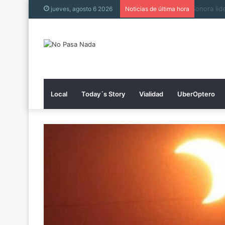
Muere h
jueves, agosto 6 2026
Noticias de última hora
Local
Today´s Story
Vialidad
UberOptero