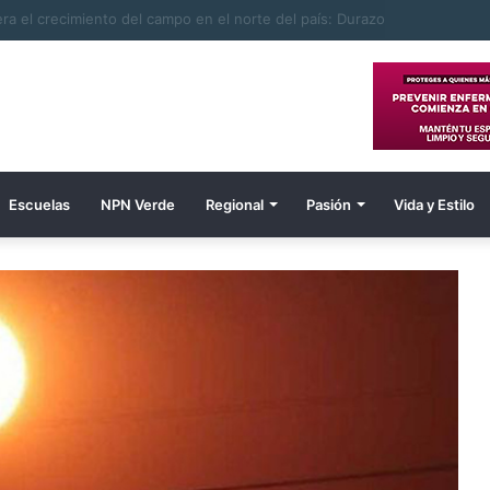
ombre electrocutado
Escuelas
NPN Verde
Regional
Pasión
Vida y Estilo