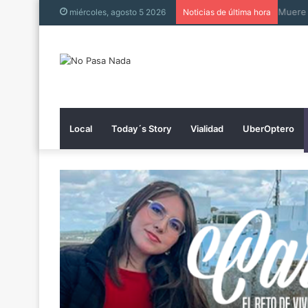
Muer
miércoles, agosto 5 2026
Noticias de última hora
Local
Today´s Story
Vialidad
UberOptero