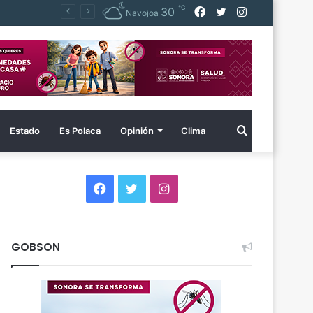
℃
Facebook
Twitter
Instagram
30
Navojoa
Buscar
Estado
Es Polaca
Opinión
Clima
por
Facebook
Twitter
Instagram
GOBSON