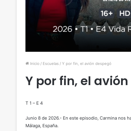
Inicio
/
Escuelas
/
Y por fin, el avión despegó
Y por fin, el avi
T 1 – E 4
Junio 8 de 2026.- En este episodio, Carmina nos h
Málaga, España.