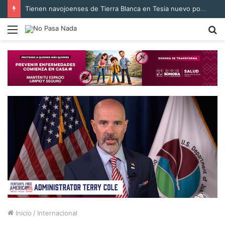
Tienen navojoenses de Tierra Blanca en Tesia nuevo pozo para suministro de agua
Menú
B
p
Inicio
/
Internacional