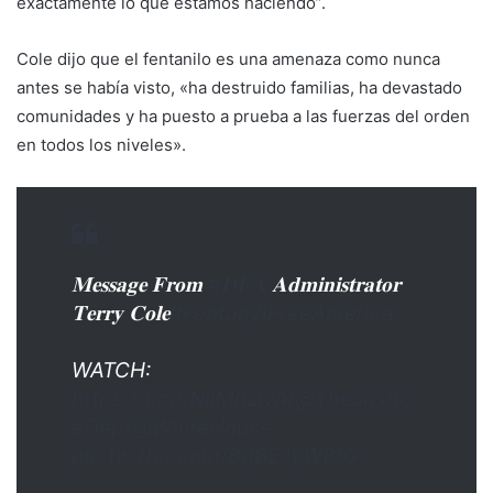
exactamente lo que estamos haciendo”.
Cole dijo que el fentanilo es una amenaza como nunca
antes se había visto, «ha destruido familias, ha devastado
comunidades y ha puesto a prueba a las fuerzas del orden
en todos los niveles».
𝐌𝐞𝐬𝐬𝐚𝐠𝐞 𝐅𝐫𝐨𝐦
#𝐃𝐄𝐀
𝐀𝐝𝐦𝐢𝐧𝐢𝐬𝐭𝐫𝐚𝐭𝐨𝐫
𝐓𝐞𝐫𝐫𝐲 𝐂𝐨𝐥𝐞
#FentanylFreeAmerica
WATCH:
https://t.co/NijMhzivAt
@TheJustic
eDept
@WhiteHouse
pic.twitter.com/8qBEJyWBfG