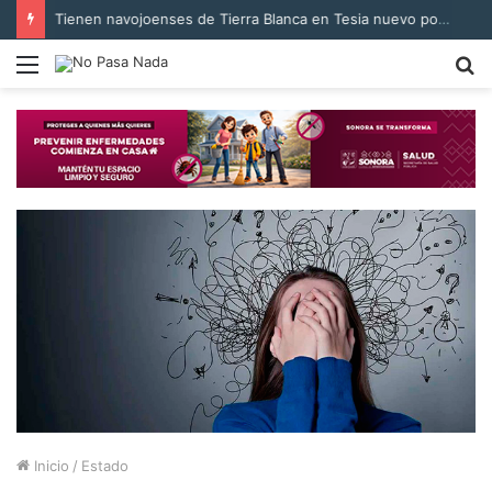
Tienen navojoenses de Tierra Blanca en Tesia nuevo pozo para suministro de agua
Menú
B
p
Inicio
/
Estado