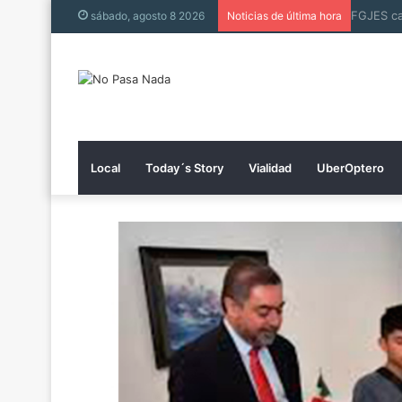
sábado, agosto 8 2026
Noticias de última hora
Local
Today´s Story
Vialidad
UberOptero