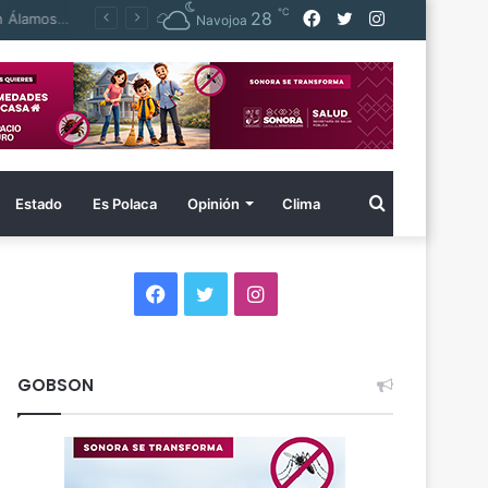
℃
Facebook
Twitter
Instagram
28
FGJES captura en Baja California a imputado por homicidio calificado cometido en Álamos en 2014
Navojoa
Buscar
Estado
Es Polaca
Opinión
Clima
por
Facebook
Twitter
Instagram
GOBSON