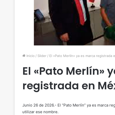
Inicio
/
Slider
/
El «Pato Merlín» ya es marca registrada
El «Pato Merlín» 
registrada en Mé
Junio 26 de 2026.- El “Pato Merlín” ya es marca re
utilizar ese nombre.