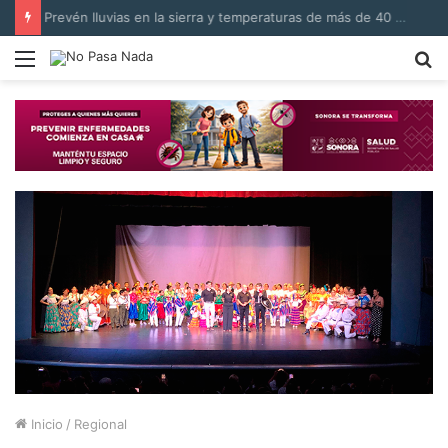
Prevén lluvias en la sierra y temperaturas de más de 40 °C en Sonora
Menú
B
p
Inicio
/
Regional