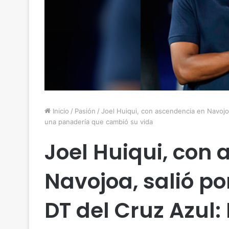
Inicio
/
Pasión
/
Joel Huiqui, con ascendencia en Navojoa
una panadería que cambió su vida
Joel Huiqui, con
Navojoa, salió por
DT del Cruz Azul: