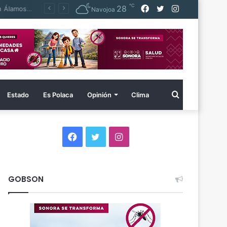
℃
Facebook
Twitter
Instagram
28
FGJES captura en Baja California a imputado por homicidio calificado cometido en Álamos en 2014
Navojoa
Buscar
Estado
Es Polaca
Opinión
Clima
por
Facebook
Twitter
Instagram
GOBSON