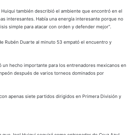
 Huiqui también describió el ambiente que encontró en el
sas interesantes. Había una energía interesante porque no
isis simple para atacar con orden y defender mejor”.
 de Rubén Duarte al minuto 53 empató el encuentro y
ó un hecho importante para los entrenadores mexicanos en
campeón después de varios torneos dominados por
con apenas siete partidos dirigidos en Primera División y
 a que Joel Huiqui seguirá como entrenador de Cruz Azul