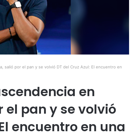
, salió por el pan y se volvió DT del Cruz Azul: El encuentro en
 ascendencia en
 el pan y se volvió
 El encuentro en una