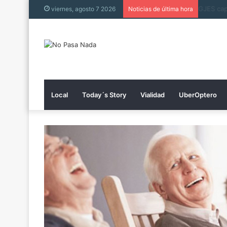
viernes, agosto 7 2026
Noticias de última hora
Local
Today´s Story
Vialidad
UberOptero