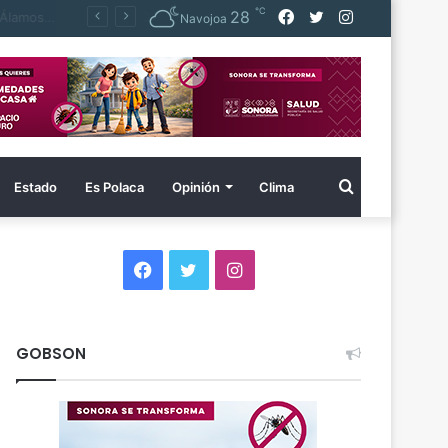
℃
Facebook
Twitter
Instagram
28
FGJES captura en Baja California a imputado por homicidio calificado cometido en Álamos en 2014
Navojoa
Buscar
Estado
Es Polaca
Opinión
Clima
por
Facebook
Twitter
Instagram
GOBSON