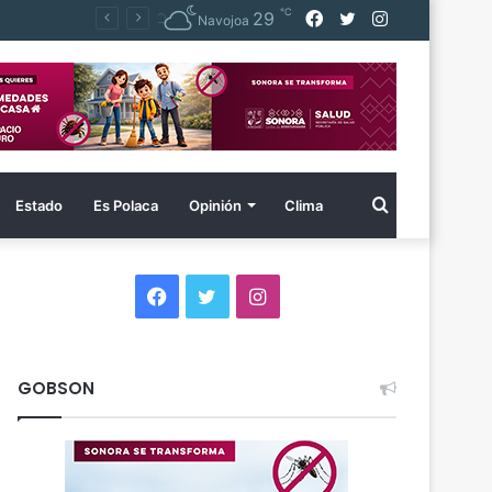
℃
Facebook
Twitter
Instagram
29
Navojoa
Buscar
Estado
Es Polaca
Opinión
Clima
por
Facebook
Twitter
Instagram
GOBSON