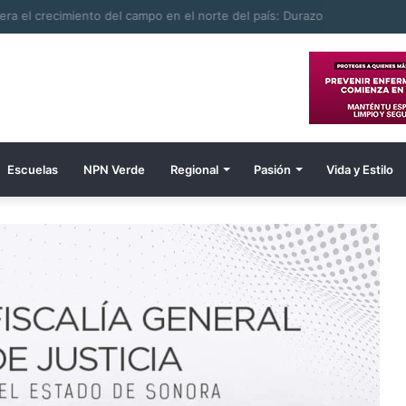
ombre electrocutado
Escuelas
NPN Verde
Regional
Pasión
Vida y Estilo