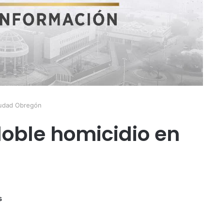
iudad Obregón
doble homicidio en
s