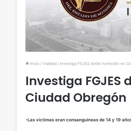
Inicio
/
Vialidad
/
Investiga FGJES doble homicidio en C
Investiga FGJES 
Ciudad Obregón
-Las víctimas eran consanguíneas de 14 y 19 año