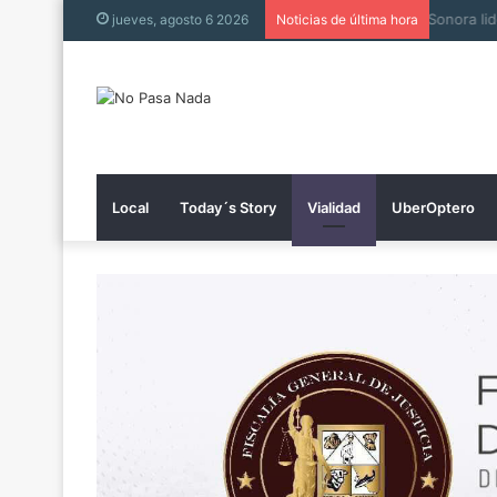
Muere h
jueves, agosto 6 2026
Noticias de última hora
Local
Today´s Story
Vialidad
UberOptero