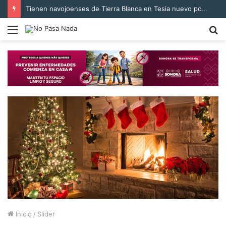
Tienen navojoenses de Tierra Blanca en Tesia nuevo pozo para suministro de agua
Menú
B
p
Inicio
/
Slider