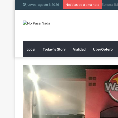
Muere h
jueves, agosto 6 2026
Noticias de última hora
Local
Today´s Story
Vialidad
UberOptero