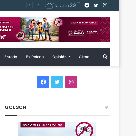
℃
Facebook
Twitter
Instagram
29
Navojoa
Buscar
Estado
Es Polaca
Opinión
Clima
por
Facebook
Twitter
Instagram
GOBSON