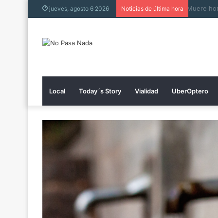
Muere h
jueves, agosto 6 2026
Noticias de última hora
Local
Today´s Story
Vialidad
UberOptero