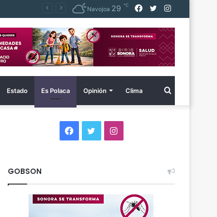
℃
Facebook
Twitter
Instagram
29
Navojoa
Buscar
Estado
Es Polaca
Opinión
Clima
por
Facebook
Twitter
Instagram
GOBSON