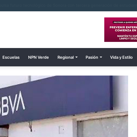
navojoenses de Tierra Blanca en Tesia nuevo pozo para suministro de 
Escuelas
NPN Verde
Regional
Pasión
Vida y Estilo