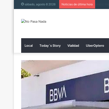
Tienen 
sábado, agosto 8 2026
Noticias de última hora
Local
Today´s Story
Vialidad
UberOptero