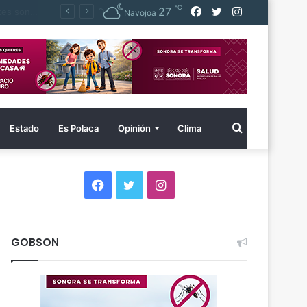
℃
Facebook
Twitter
Instagram
27
agua
Navojoa
Buscar
Estado
Es Polaca
Opinión
Clima
por
Facebook
Twitter
Instagram
GOBSON