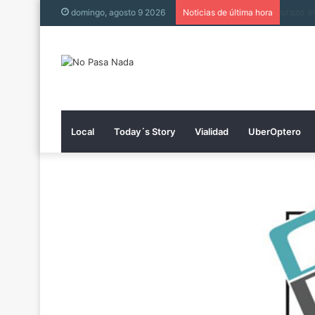
Tienen
domingo, agosto 9 2026
Noticias de última hora
Local
Today´s Story
Vialidad
UberOptero