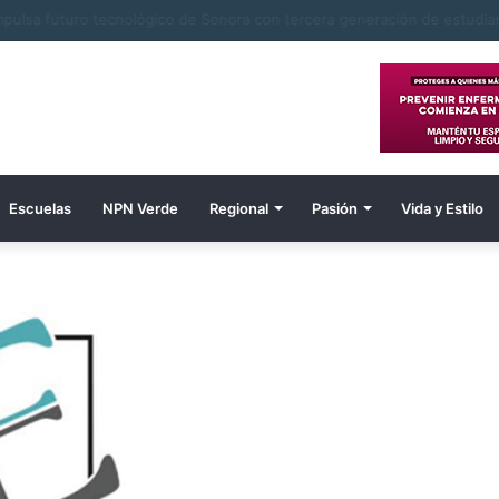
 navojoenses de Tierra Blanca en Tesia nuevo pozo para suministro de
Escuelas
NPN Verde
Regional
Pasión
Vida y Estilo