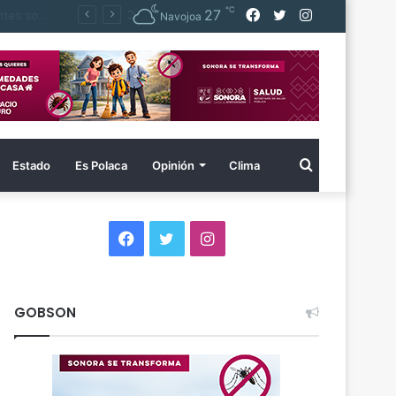
℃
Facebook
Twitter
Instagram
27
 agua
Navojoa
Buscar
Estado
Es Polaca
Opinión
Clima
por
Facebook
Twitter
Instagram
GOBSON