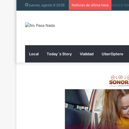
Muere h
jueves, agosto 6 2026
Noticias de última hora
Local
Today´s Story
Vialidad
UberOptero