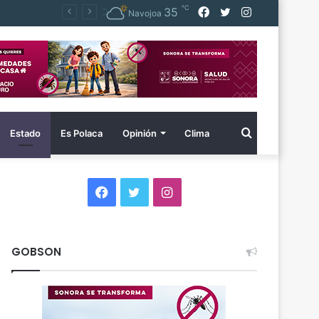
℃
Facebook
Twitter
Instagram
35
Navojoa
Buscar
Estado
Es Polaca
Opinión
Clima
por
Facebook
Twitter
Instagram
GOBSON