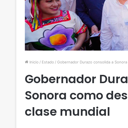
Inicio
/
Estado
/
Gobernador Durazo consolida a Sonora 
Gobernador Dura
Sonora como dest
clase mundial