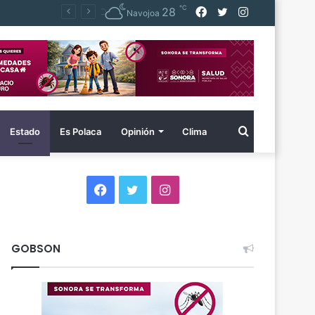
℃
Facebook
Twitter
Instagram
28
FGJES captura en Baja California a imputado por homicidio calificado cometido en Álamos en 2014
Navojoa
Buscar
Estado
Es Polaca
Opinión
Clima
por
Facebook
Twitter
Instagram
GOBSON