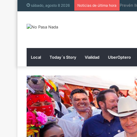
sábado, agosto 8 2026
Noticias de última hora
Local
Today´s Story
Vialidad
UberOptero