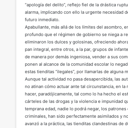
“apología del delito”, reflejo fiel de la drástica ru
alarma, implicando con ello la urgente necesidad d
futuro inmediato.
Apabullante, más allá de los límites del asombro, e
profundo que el régimen de gobierno se niega a re
eliminaron los dulces y golosinas, ofreciendo ahora
pan integral, entre otros, a la par, grupos de infa
de manera por demás ingeniosa, vender a sus compa
ponen al alcance de la comunidad escolar lo negado
estas tienditas “ilegales”, por llamarlas de alguna 
Aunque tal actividad no pasa desapercibida, las aut
no atinan cómo actuar ante tal circunstancia, en la
hacer, paradójicamente, tal como lo ha hecho el es
cárteles de las drogas y la violencia e impunidad 
temprana edad, nadie lo podrá negar, los patrones
criminales, han sido perfectamente asimilados y no
avanzó a la práctica, las tienditas clandestinas de