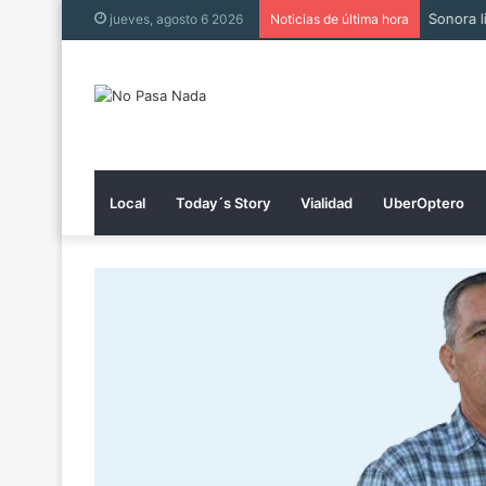
Muere h
jueves, agosto 6 2026
Noticias de última hora
Local
Today´s Story
Vialidad
UberOptero