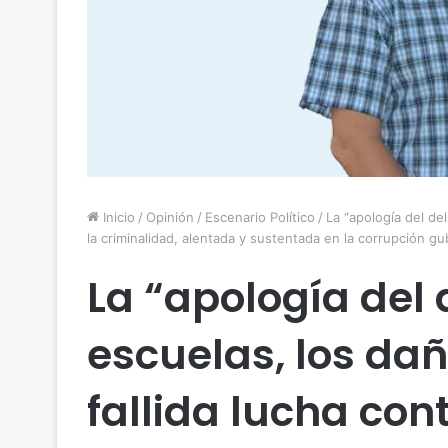
Inicio
/
Opinión
/
Escenario Político
/
La “apología del del
la criminalidad, alentada y sustentada en la corrupción g
La “apología del d
escuelas, los dañ
fallida lucha con