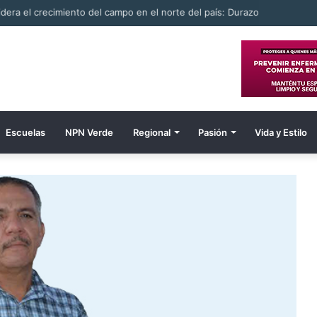
ombre electrocutado
Escuelas
NPN Verde
Regional
Pasión
Vida y Estilo