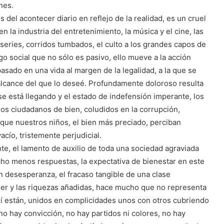
nes.
es del acontecer diario en reflejo de la realidad, es un cruel
n la industria del entretenimiento, la música y el cine, las
s series, corridos tumbados, el culto a los grandes capos de
o social que no sólo es pasivo, ello mueve a la acción
asado en una vida al margen de la legalidad, a la que se
alcance del que lo deseé. Profundamente doloroso resulta
 se está llegando y el estado de indefensión imperante, los
los ciudadanos de bien, coludidos en la corrupción,
 que nuestros niños, el bien más preciado, perciban
cío, tristemente perjudicial.
nte, el lamento de auxilio de toda una sociedad agraviada
ho menos respuestas, la expectativa de bienestar en este
on desesperanza, el fracaso tangible de una clase
der y las riquezas añadidas, hace mucho que no representa
ahí están, unidos en complicidades unos con otros cubriendo
no hay convicción, no hay partidos ni colores, no hay