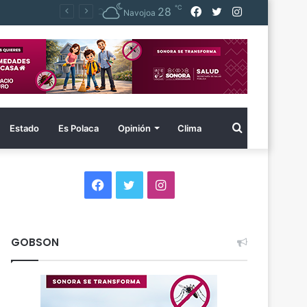
℃
Facebook
Twitter
Instagram
28
Navojoa
Buscar
Estado
Es Polaca
Opinión
Clima
por
Facebook
Twitter
Instagram
GOBSON