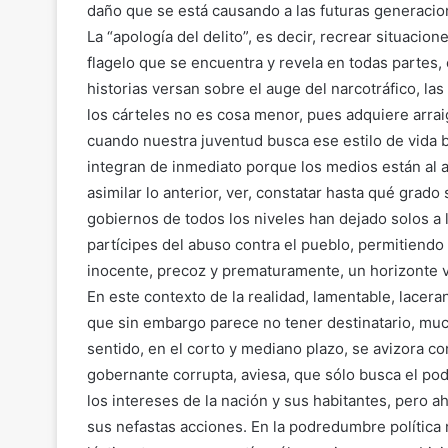
daño que se está causando a las futuras generacio
La “apología del delito”, es decir, recrear situacion
flagelo que se encuentra y revela en todas partes, e
historias versan sobre el auge del narcotráfico, la
los cárteles no es cosa menor, pues adquiere arraig
cuando nuestra juventud busca ese estilo de vida b
integran de inmediato porque los medios están al 
asimilar lo anterior, ver, constatar hasta qué grado
gobiernos de todos los niveles han dejado solos a 
partícipes del abuso contra el pueblo, permitiendo
inocente, precoz y prematuramente, un horizonte va
En este contexto de la realidad, lamentable, lacera
que sin embargo parece no tener destinatario, muc
sentido, en el corto y mediano plazo, se avizora c
gobernante corrupta, aviesa, que sólo busca el po
los intereses de la nación y sus habitantes, pero 
sus nefastas acciones. En la podredumbre política 