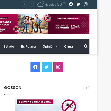
℃
Facebook
Twitter
Instagram
30
Navojoa
Buscar
Estado
Es Polaca
Opinión
Clima
por
Facebook
Twitter
Instagram
GOBSON