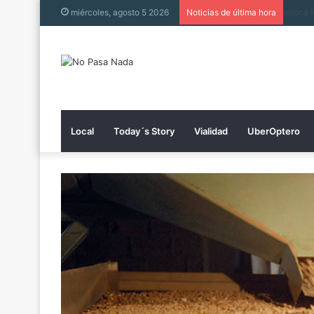
Muer
miércoles, agosto 5 2026
Noticias de última hora
Local
Today´s Story
Vialidad
UberOptero