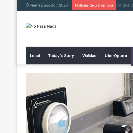
viernes, agosto 7 2026
Noticias de última hora
Local
Today´s Story
Vialidad
UberOptero