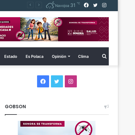
℃
Facebook
Twitter
Instagram
31
Destina Gobernador Durazo más de 254 millones en acciones de vivienda para familias vulnerables
Navojoa
Buscar
Estado
Es Polaca
Opinión
Clima
por
Facebook
Twitter
Instagram
GOBSON