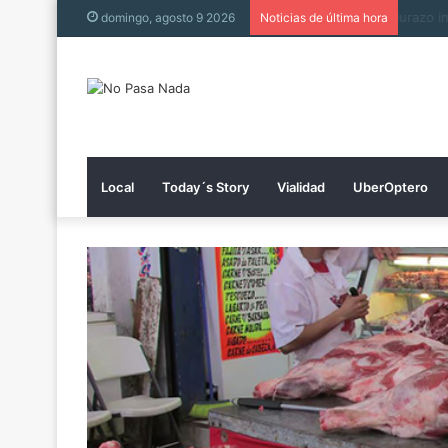
Tienen
domingo, agosto 9 2026
Noticias de última hora
Local
Today´s Story
Vialidad
UberOptero