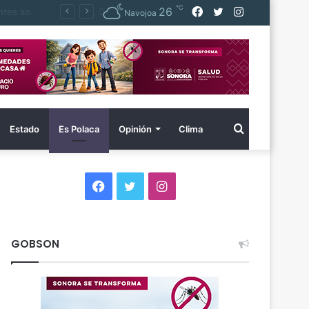
℃
Facebook
Twitter
Instagram
26
 agua
Navojoa
Buscar
Estado
Es Polaca
Opinión
Clima
por
Facebook
Twitter
Instagram
GOBSON