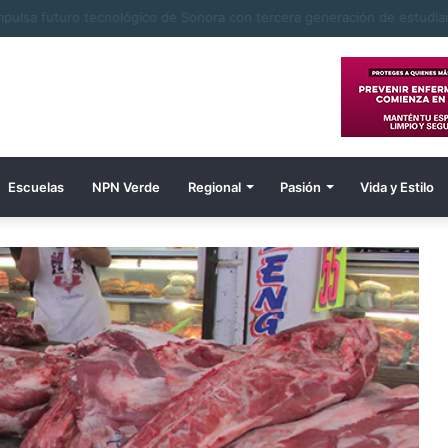
 navojoenses de Tierra Blanca en Tesia nuevo pozo para suministro de
Escuelas
NPN Verde
Regional
Pasión
Vida y Estilo