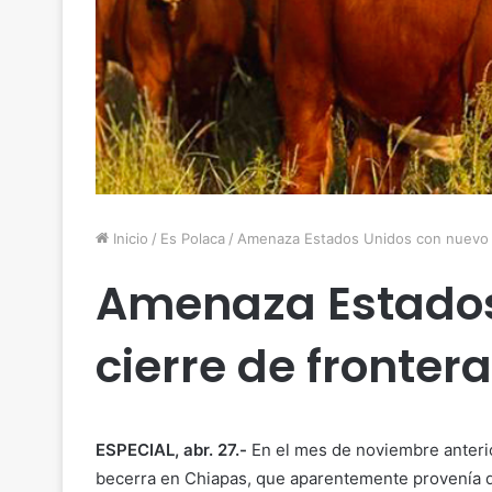
Inicio
/
Es Polaca
/
Amenaza Estados Unidos con nuevo c
Amenaza Estados
cierre de fronter
ESPECIAL, abr. 27.-
En el mes de noviembre anteri
becerra en Chiapas, que aparentemente provenía 