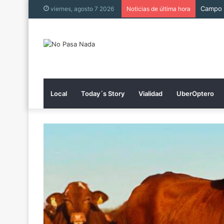
Campo m
viernes, agosto 7 2026
Noticias de última hora
Local
Today´s Story
Vialidad
UberOptero