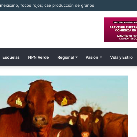
exicano, focos rojos; cae producción de granos
Escuelas
NPN Verde
Regional
Pasión
Vida y Estilo