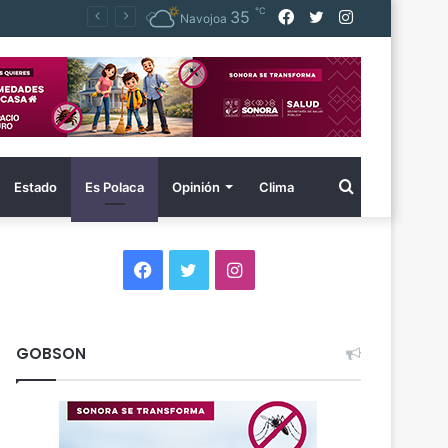
℃
Facebook
Twitter
Instagram
35
Navojoa
Buscar
Estado
Es Polaca
Opinión
Clima
por
Facebook
Twitter
Instagram
GOBSON