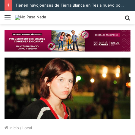
Tienen navojoenses de Tierra Blanca en Tesia nuevo pozo para suministro de agua
Menú
B
p
Inicio
/
Local