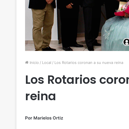
Inicio
/
Local
/
Los Rotarios coronan a su nueva reina
Los Rotarios cor
reina
Por Marielos Ortiz