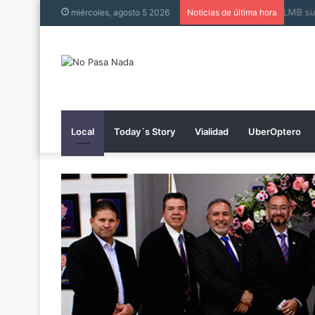
LMB s
miércoles, agosto 5 2026
Noticias de última hora
Local
Today´s Story
Vialidad
UberOptero