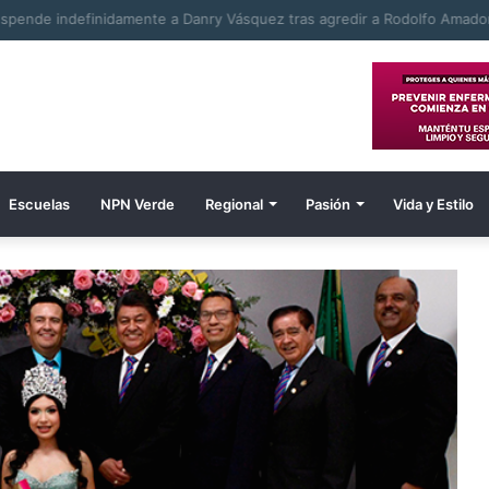
uspende indefinidamente a Danry Vásquez tras agredir a Rodolfo Ama
Escuelas
NPN Verde
Regional
Pasión
Vida y Estilo