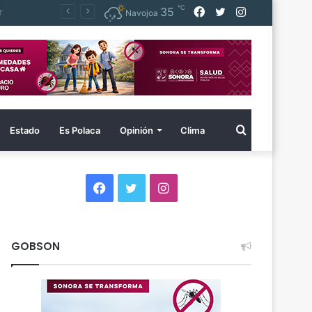
℃
Facebook
Twitter
Instagram
35
dor
Navojoa
Buscar
Estado
Es Polaca
Opinión
Clima
por
Facebook
Twitter
Instagram
GOBSON