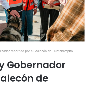
ernador recorrido por el Malecón de Huatabampito
 y Gobernador
Malecón de