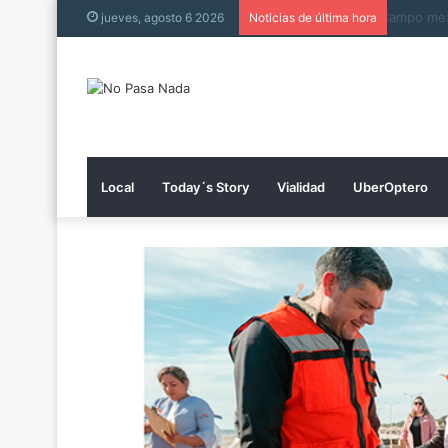
Collin W
jueves, agosto 6 2026
Noticias de última hora
Local
Today´s Story
Vialidad
UberOptero