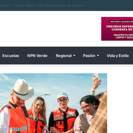
iles es el tercer extranjero confirmado por la tribu
Escuelas
NPN Verde
Regional
Pasión
Vida y Estilo