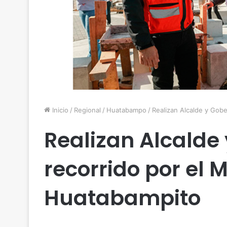
Inicio
/
Regional
/
Huatabampo
/
Realizan Alcalde y Gob
Realizan Alcalde
recorrido por el 
Huatabampito