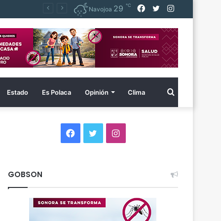
℃
Facebook
Twitter
Instagram
29
Navojoa
Buscar
Estado
Es Polaca
Opinión
Clima
por
Facebook
Twitter
Instagram
GOBSON