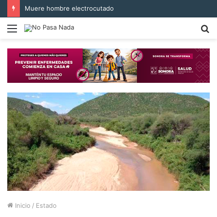
Muere hombre electrocutado
Menú
B
p
Inicio
/
Estado