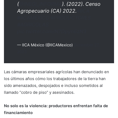
(
@INEGI_INFORMA
). (2022). Censo
Agropecuario (CA) 2022.
#IICA
#IICAMEXICO
#PRODUCTORES
#AGRICOLAS
pic.twitter.com/N7Dpyn6zN3
— IICA México (@IICAMexico)
December 27,
2023
Las cámaras empresariales agrícolas han denunciado en
los últimos años cómo los trabajadores de la tierra han
sido amenazados, despojados e incluso sometidos al
llamado “cobro de piso” y asesinados.
No solo es la violencia: productores enfrentan falta de
financiamiento