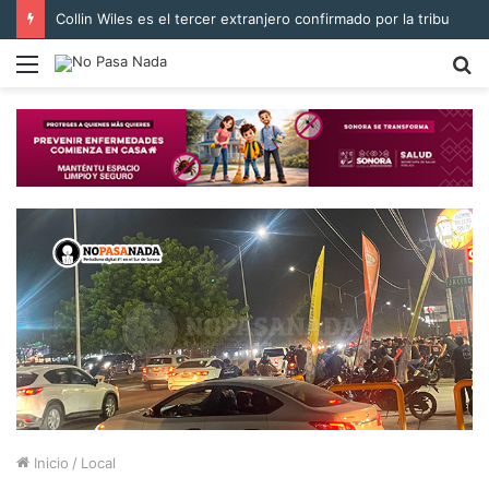
Collin Wiles es el tercer extranjero confirmado por la tribu
Menú
B
p
Inicio
/
Local