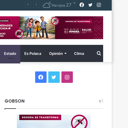
℃
Facebook
Twitter
Instagram
27
Navojoa
Buscar
Estado
Es Polaca
Opinión
Clima
por
Facebook
Twitter
Instagram
GOBSON