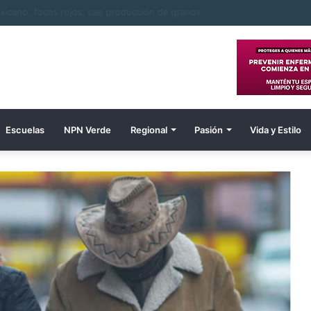
Wiles es el tercer extranjero confirmado por la tribu
Escuelas
NPN Verde
Regional
Pasión
Vida y Estilo