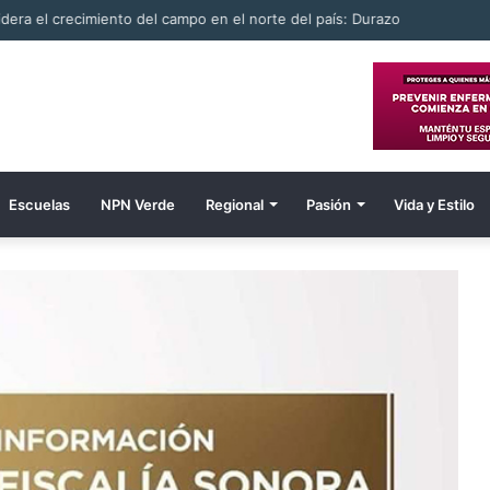
ombre electrocutado
Escuelas
NPN Verde
Regional
Pasión
Vida y Estilo