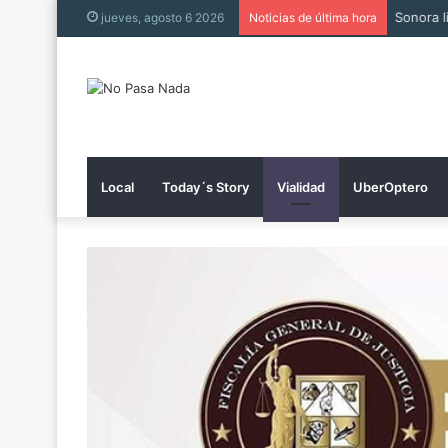
Muere h
jueves, agosto 6 2026
Noticias de última hora
Local
Today´s Story
Vialidad
UberOptero