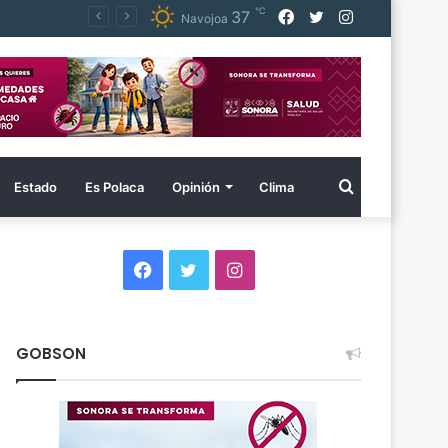
℃
Facebook
Twitter
Instagram
37
Navojoa
Buscar
Estado
Es Polaca
Opinión
Clima
por
Facebook
Twitter
Instagram
GOBSON