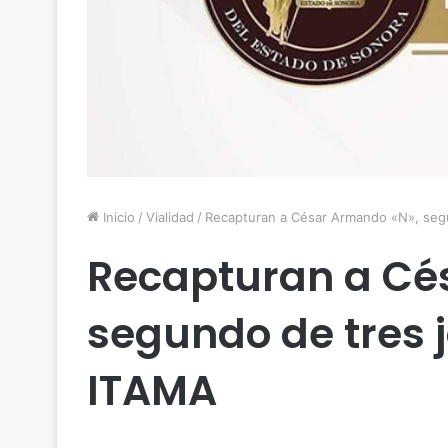
Inicio
/
Vialidad
/
Recapturan a César Armando «N», seg
Recapturan a Cé
segundo de tres 
ITAMA