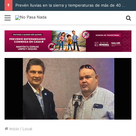
Prevén lluvias en la sierra y temperaturas de más de 40 °C en Sonora
Menú
B
p
Inicio
/
Local