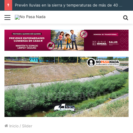
Prevén lluvias en la sierra y temperaturas de más de 40 °C en Sonora
Menú
B
p
Inicio
/
Slider