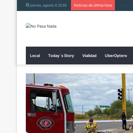
Sonora l
jueves, agosto 6 2026
Noticias de última hora
Local
Today´s Story
Vialidad
UberOptero