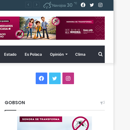
℃
Facebook
Twitter
Instagram
30
Navojoa
Buscar
Estado
Es Polaca
Opinión
Clima
por
Facebook
Twitter
Instagram
GOBSON