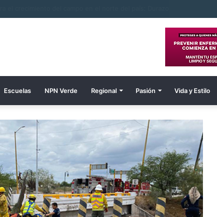
idera el crecimiento del campo en el norte del país: Durazo
Escuelas
NPN Verde
Regional
Pasión
Vida y Estilo