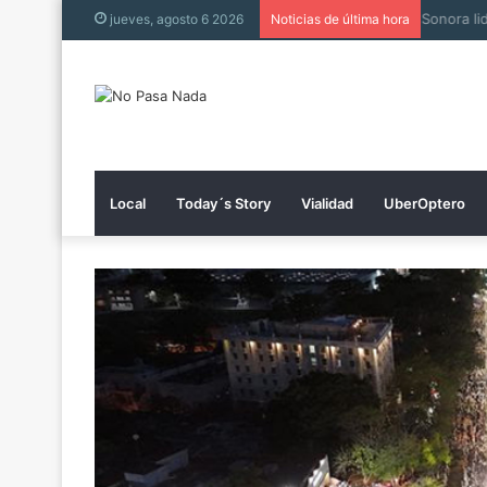
Muere h
jueves, agosto 6 2026
Noticias de última hora
Local
Today´s Story
Vialidad
UberOptero