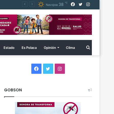
℃
Facebook
Twitter
Instagram
38
Navojoa
Buscar
Estado
Es Polaca
Opinión
Clima
por
Facebook
Twitter
Instagram
GOBSON