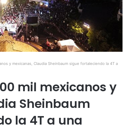
anos y mexicanas, Claudia Sheinbaum sigue fortaleciendo la 4T a
00 mil mexicanos y
dia Sheinbaum
do la 4T a una