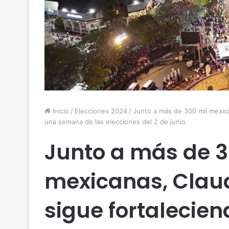
Inicio
/
Elecciones 2024
/
Junto a más de 300 mil mexic
una semana de las elecciones del 2 de junio
Junto a más de 3
mexicanas, Clau
sigue fortalecien