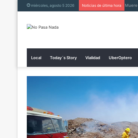
Muer
miércoles, agosto 5 2026
Noticias de última hora
Local
Today´s Story
Vialidad
UberOptero