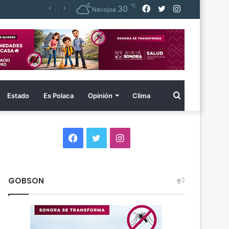
℃
Facebook
Twitter
Instagram
30
Navojoa
Buscar
Estado
Es Polaca
Opinión
Clima
por
Facebook
Twitter
Instagram
GOBSON