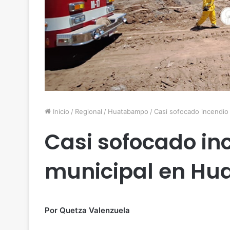
Inicio
/
Regional
/
Huatabampo
/
Casi sofocado incendio
Casi sofocado in
municipal en H
Por Quetza Valenzuela