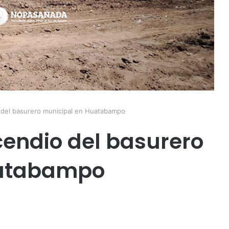
 del basurero municipal en Huatabampo
cendio del basurero
uatabampo