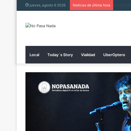
Muere h
jueves, agosto 6 2026
Noticias de última hora
Local
Today´s Story
Vialidad
UberOptero