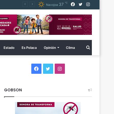
℃
Facebook
Twitter
Instagram
37
Navojoa
Buscar
Estado
Es Polaca
Opinión
Clima
por
Facebook
Twitter
Instagram
GOBSON