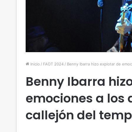
Inicio
/
FAOT 2024
/
Benny Ibarra hizo explotar de emoci
Benny Ibarra hizo
emociones a los a
callejón del temp