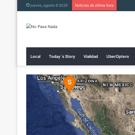
Trabajo
jueves, agosto 6 2026
Noticias de última hora
Local
Today´s Story
Vialidad
UberOptero