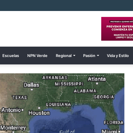
 de Sheinbaum y Durazo transforma a Guaymas en nuevo polo de desarr
Escuelas
NPN Verde
Regional
Pasión
Vida y Estilo