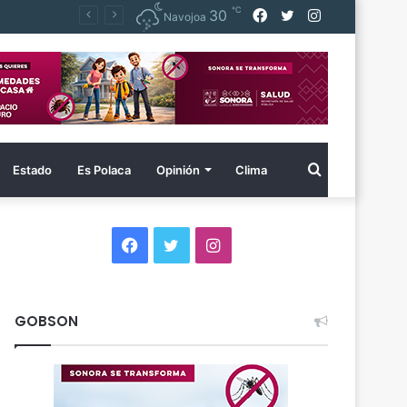
℃
Facebook
Twitter
Instagram
30
ollo
Navojoa
Buscar
Estado
Es Polaca
Opinión
Clima
por
Facebook
Twitter
Instagram
GOBSON