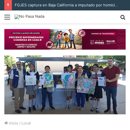
FGJES captura en Baja California a imputado por homicidio calificado cometido en Álamos en 2014
Menú
B
p
Inicio
/
Local