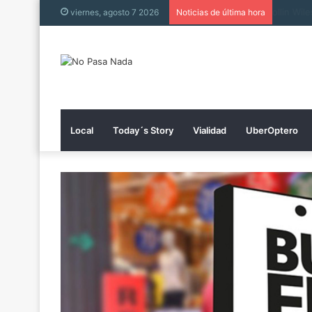
Collin 
viernes, agosto 7 2026
Noticias de última hora
Local
Today´s Story
Vialidad
UberOptero