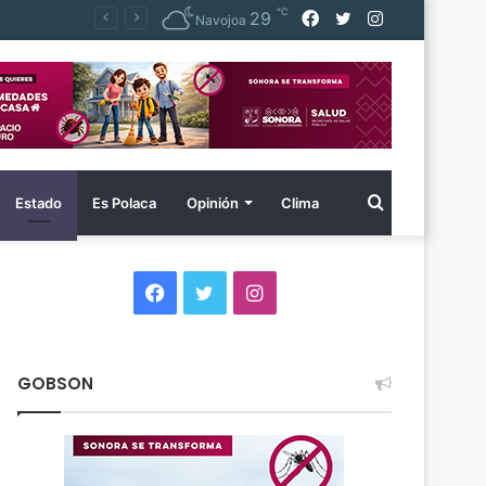
℃
Facebook
Twitter
Instagram
29
Navojoa
Buscar
Estado
Es Polaca
Opinión
Clima
por
Facebook
Twitter
Instagram
GOBSON