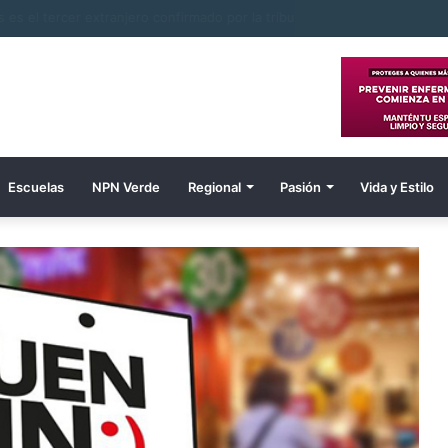
Wiles es el tercer extranjero confirmado por la tribu
Escuelas
NPN Verde
Regional
Pasión
Vida y Estilo