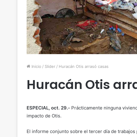
Inicio
/
Slider
/
Huracán Otis arrasó casas
Huracán Otis arr
ESPECIAL, oct. 29.-
Prácticamente ninguna viviend
impacto de Otis.
El informe conjunto sobre el tercer día de trabajos