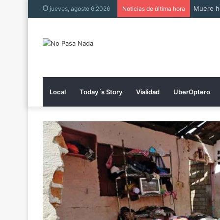
Muere h
jueves, agosto 6 2026
Noticias de última hora
Local
Today´s Story
Vialidad
UberOptero