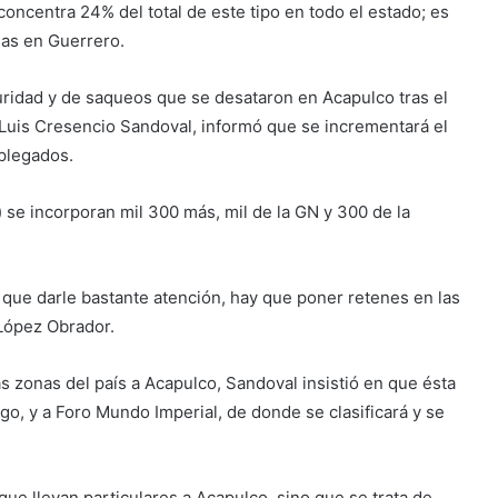
concentra 24% del total de este tipo en todo el estado; es
das en Guerrero.
guridad y de saqueos que se desataron en Acapulco tras el
, Luis Cresencio Sandoval, informó que se incrementará el
plegados.
) se incorporan mil 300 más, mil de la GN y 300 de la
 que darle bastante atención, hay que poner retenes en las
 López Obrador.
s zonas del país a Acapulco, Sandoval insistió en que ésta
ngo, y a Foro Mundo Imperial, de donde se clasificará y se
e llevan particulares a Acapulco, sino que se trata de