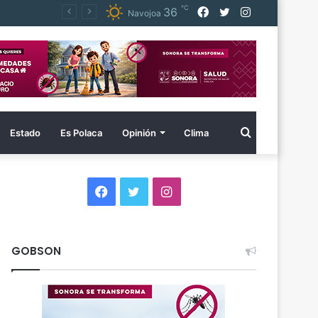
℃
Facebook
Twitter
Instagram
36
Navojoa
Buscar
Estado
Es Polaca
Opinión
Clima
por
Facebook
Twitter
Instagram
GOBSON