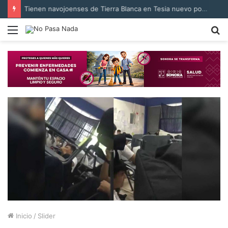
Tienen navojoenses de Tierra Blanca en Tesia nuevo pozo para suministro de agua
Menú
B
p
Inicio
/
Slider