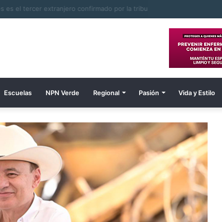
Wiles es el tercer extranjero confirmado por la tribu
Escuelas
NPN Verde
Regional
Pasión
Vida y Estilo