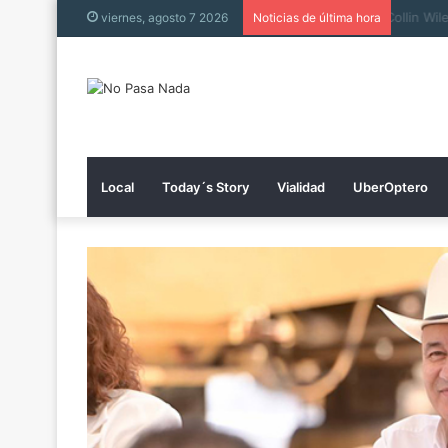
Collin 
viernes, agosto 7 2026
Noticias de última hora
Local
Today´s Story
Vialidad
UberOptero