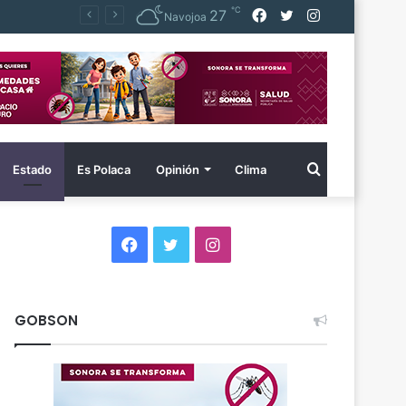
℃
Facebook
Twitter
Instagram
27
Navojoa
Buscar
Estado
Es Polaca
Opinión
Clima
por
Facebook
Twitter
Instagram
GOBSON