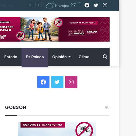
℃
Facebook
Twitter
Instagram
27
 agua
Navojoa
Buscar
Estado
Es Polaca
Opinión
Clima
por
Facebook
Twitter
Instagram
GOBSON