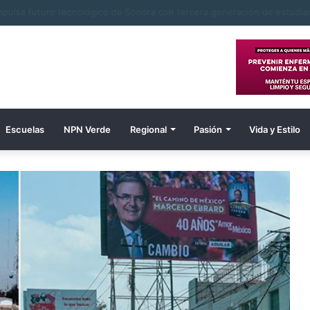
 navojoenses de Tierra Blanca en Tesia nuevo pozo para suministro de
Escuelas
NPN Verde
Regional
Pasión
Vida y Estilo