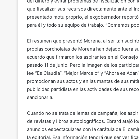
del dinero y evitar problemas de fiscalización con l
que fiscalizar sus recursos directamente ante el In
presentado motu proprio, el exgobernador reportó
para él y todo su equipo de trabajo. “Comemos poco
El resumen que presentó Morena, al ser tan sucint
propias corcholatas de Morena han dejado fuera su
acuerdo que firmaron los aspirantes en el Consejo
pasado 11 de junio. Pero la imagen de los particip
lee “Es Claudia”, “Mejor Marcelo” y “Ahora es Adán”
promocionan sus actos y en las mantas de sus míti
publicidad partidista en las actividades de sus reco
sancionarla.
Cuando no se trata de lemas de campaña, los aspir
de revistas y libros autobiográficos. Ebrard atajó 
anuncios espectaculares con la carátula de El cami
la editorial. Esa información tendrá que ser verific