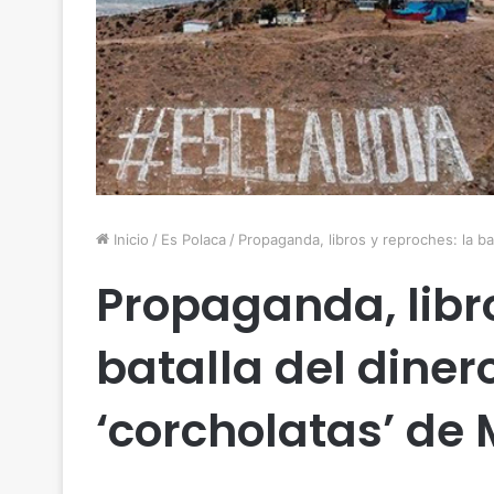
Inicio
/
Es Polaca
/
Propaganda, libros y reproches: la ba
Propaganda, libro
batalla del diner
‘corcholatas’ de