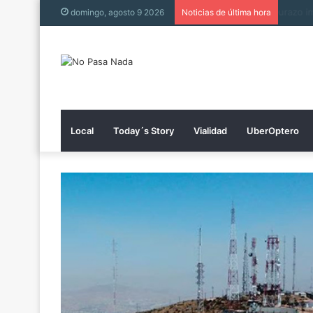
Tienen
domingo, agosto 9 2026
Noticias de última hora
Local
Today´s Story
Vialidad
UberOptero