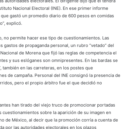
as autoridades electorales. El dirigente dijo que él tendrá
stituto Nacional Electoral (INE). En ese primer informe
 que gastó un promedio diario de 600 pesos en comidas
”, explicó.
o, no permite hacer ese tipo de cuestionamientos. Las
s gastos de propaganda personal, un rubro “vetado” del
 Nacional de Morena que fijó las reglas de competencia el
antes y sus eslóganes son omnipresentes. En las bardas se
, también en las carreteras, en los postes que
nes de campaña. Personal del INE consignó la presencia de
rridos, pero el propio árbitro fue el que decidió no
antes han tirado del viejo truco de promocionar portadas
los cuestionamientos sobre la aparición de su imagen en
no de México, al decir que la promoción corría a cuenta de
ada por las autoridades electorales en los plazos