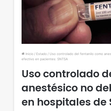
Inicio
/
Estado
/
Uso controlado del fentanilo como anes
efectivo en pacientes: SNTSA
Uso controlado d
anestésico no de
en hospitales de 