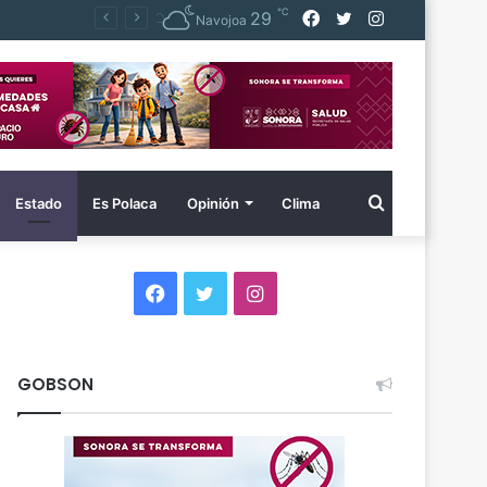
℃
Facebook
Twitter
Instagram
29
Navojoa
Buscar
Estado
Es Polaca
Opinión
Clima
por
Facebook
Twitter
Instagram
GOBSON