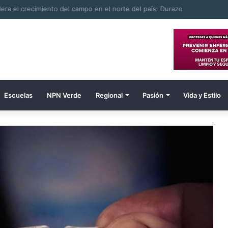
ombre electrocutado
Escuelas
NPN Verde
Regional
Pasión
Vida y Estilo