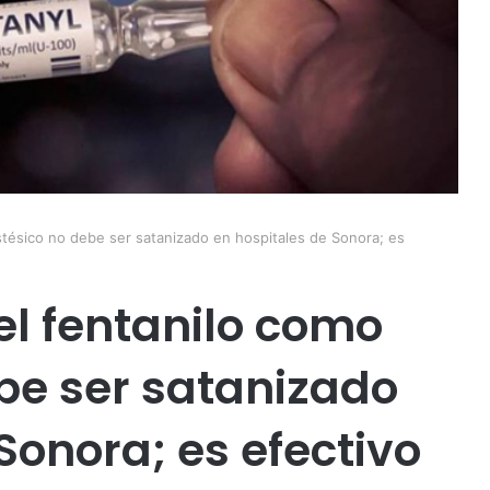
tésico no debe ser satanizado en hospitales de Sonora; es
el fentanilo como
be ser satanizado
Sonora; es efectivo