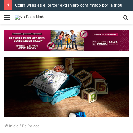
Collin Wiles es el tercer extranjero confirmado por la tribu
Menú
B
p
Inicio
/
Es Polaca