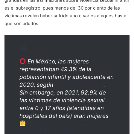
grandes en las estimaciones sobre violencia sexual infantil
es el subregistro, pues menos del 30 por ciento de las
víctimas revelan haber sufrido uno o varios ataques hasta
que son adultos.
En México, las mujeres
representaban 49.3% de la
población infantil y adolescente en
2020, según
@INEGI_INFORMA
.
Sin embargo, en 2021, 92.9% de
las víctimas de violencia sexual
entre 0 y 17 años (atendidas en
hospitales del país) eran mujeres
#DíaInternacionalDeLaNiña
pic.twitter.com/gRtdAy23sA