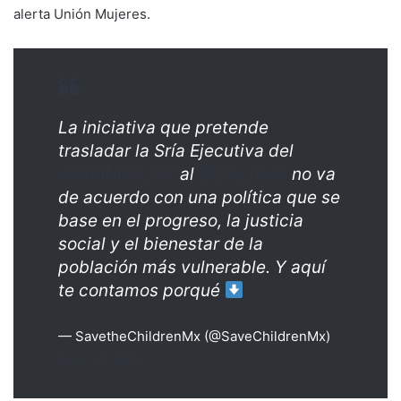
alerta Unión Mujeres.
La iniciativa que pretende
trasladar la Sría Ejecutiva del
@SIPINNA_MX
al
@DIF_NMX
no va
de acuerdo con una política que se
base en el progreso, la justicia
social y el bienestar de la
población más vulnerable. Y aquí
te contamos porqué
— SavetheChildrenMx (@SaveChildrenMx)
April 27, 2023