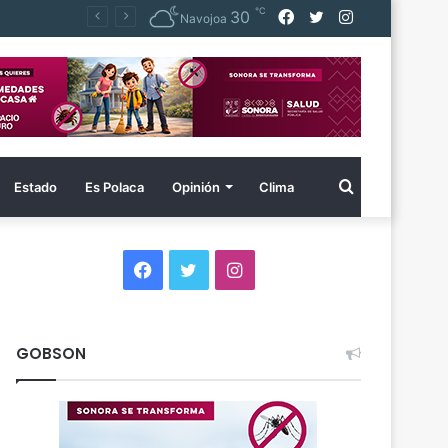
℃
Facebook
Twitter
Instagram
30
Navojoa
Buscar
Estado
Es Polaca
Opinión
Clima
por
Facebook
Twitter
Instagram
GOBSON