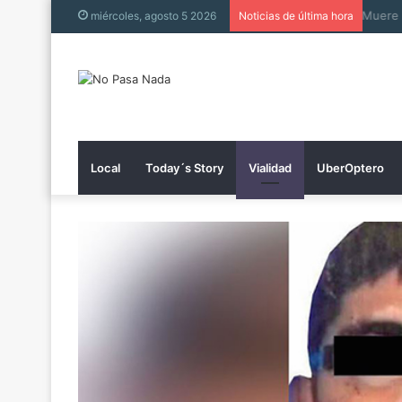
Muer
miércoles, agosto 5 2026
Noticias de última hora
Local
Today´s Story
Vialidad
UberOptero